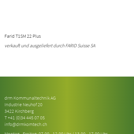
Farid T1SM 22 Plus
verkauft und ausgeliefert durch FARID Suisse SA
drm Kommunaltechnik AG
Industrie Neuhof 20
3422 Kirchberg
T
+41 (0)34 445 07 05
info@drmkomtech.ch
Montag - Freitag: 07.00 - 12.00 Uhr / 13.00 - 17.00 Uhr