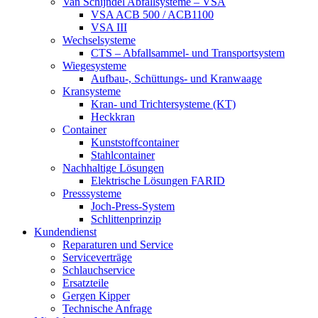
Van Schijndel Abfallsysteme – VSA
VSA ACB 500 / ACB1100
VSA III
Wechselsysteme
CTS – Abfallsammel- und Transportsystem
Wiegesysteme
Aufbau-, Schüttungs- und Kranwaage
Kransysteme
Kran- und Trichtersysteme (KT)
Heckkran
Container
Kunststoffcontainer
Stahlcontainer
Nachhaltige Lösungen
Elektrische Lösungen FARID
Presssysteme
Joch-Press-System
Schlittenprinzip
Kundendienst
Reparaturen und Service
Serviceverträge
Schlauchservice
Ersatzteile
Gergen Kipper
Technische Anfrage