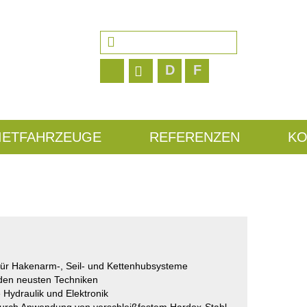
Suchen
nach:
D
F
IETFAHRZEUGE
REFERENZEN
KO
t für Hakenarm-, Seil- und Kettenhubsysteme
den neusten Techniken
Hydraulik und Elektronik