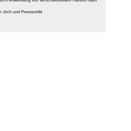
urch Anwendung von verschleißfestem Hardox-Stahl
m Joch und Pressschild