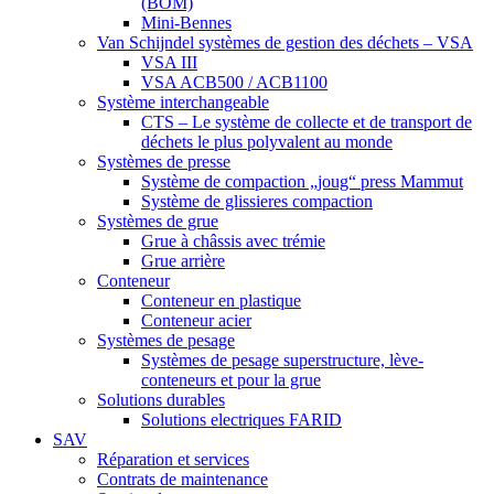
(BOM)
Mini-Bennes
Van Schijndel systèmes de gestion des déchets – VSA
VSA III
VSA ACB500 / ACB1100
Système interchangeable
CTS – Le système de collecte et de transport de
déchets le plus polyvalent au monde
Systèmes de presse
Système de compaction „joug“ press Mammut
Système de glissieres compaction
Systèmes de grue
Grue à châssis avec trémie
Grue arrière
Conteneur
Conteneur en plastique
Conteneur acier
Systèmes de pesage
Systèmes de pesage superstructure, lève-
conteneurs et pour la grue
Solutions durables
Solutions electriques FARID
SAV
Réparation et services
Contrats de maintenance