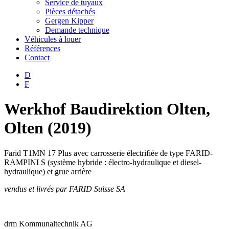
Service de tuyaux
Pièces détachés
Gergen Kipper
Demande technique
Véhicules à louer
Références
Contact
D
F
Werkhof Baudirektion Olten,
Olten (2019)
Farid T1MN 17 Plus avec carrosserie électrifiée de type FARID-
RAMPINI S (système hybride : électro-hydraulique et diesel-
hydraulique) et grue arrière
vendus et livrés par FARID Suisse SA
drm Kommunaltechnik AG