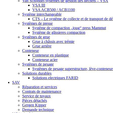
Van Schijndel systèmes de gestion des déchets – VSA
VSA III
VSA ACB500 / ACB1100
Système interchangeable
CTS – Le système de collecte et de transport de d
Systèmes de presse
Système de compaction „joug“ press Mammut
Système de glissieres compaction
Systèmes de grue
Grue à châssis avec trémie
Grue arrière
Conteneur
Conteneur en plastique
Conteneur acier
Systèmes de pesage
Systèmes de pesage superstructure, lève-conteneurs
Solutions durables
Solutions electriques FARID
SAV
Réparation et services
Contrats de maintenance
Service de tuyaux
Pièces détachés
Gergen Kipper
Demande technique