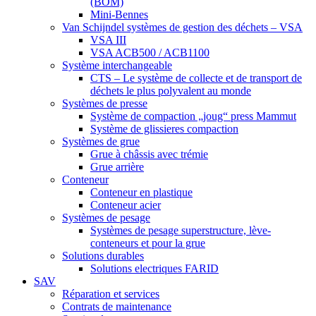
(BOM)
Mini-Bennes
Van Schijndel systèmes de gestion des déchets – VSA
VSA III
VSA ACB500 / ACB1100
Système interchangeable
CTS – Le système de collecte et de transport de
déchets le plus polyvalent au monde
Systèmes de presse
Système de compaction „joug“ press Mammut
Système de glissieres compaction
Systèmes de grue
Grue à châssis avec trémie
Grue arrière
Conteneur
Conteneur en plastique
Conteneur acier
Systèmes de pesage
Systèmes de pesage superstructure, lève-
conteneurs et pour la grue
Solutions durables
Solutions electriques FARID
SAV
Réparation et services
Contrats de maintenance