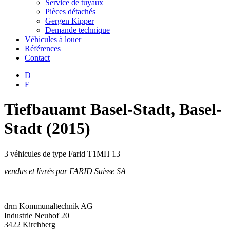
Service de tuyaux
Pièces détachés
Gergen Kipper
Demande technique
Véhicules à louer
Références
Contact
D
F
Tiefbauamt Basel-Stadt, Basel-
Stadt (2015)
3 véhicules de type Farid T1MH 13
vendus et livrés par FARID Suisse SA
drm Kommunaltechnik AG
Industrie Neuhof 20
3422 Kirchberg