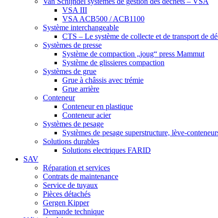
Van Schijndel systèmes de gestion des déchets – VSA
VSA III
VSA ACB500 / ACB1100
Système interchangeable
CTS – Le système de collecte et de transport de d
Systèmes de presse
Système de compaction „joug“ press Mammut
Système de glissieres compaction
Systèmes de grue
Grue à châssis avec trémie
Grue arrière
Conteneur
Conteneur en plastique
Conteneur acier
Systèmes de pesage
Systèmes de pesage superstructure, lève-conteneurs
Solutions durables
Solutions electriques FARID
SAV
Réparation et services
Contrats de maintenance
Service de tuyaux
Pièces détachés
Gergen Kipper
Demande technique