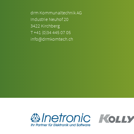
drm Kommunaltechnik AG
Industrie Neuhof 20
3422 Kirchberg
T
+41 (0)34 445 07 05
info@drmkomtech.ch