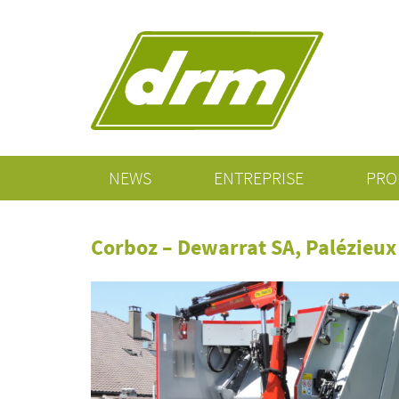
NEWS
ENTREPRISE
PRO
Corboz – Dewarrat SA, Palézieux