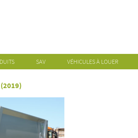
DUITS
SAV
VÉHICULES À LOUER
 (2019)