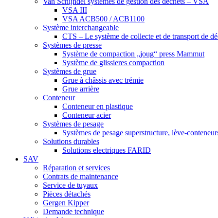
Van Schijndel systèmes de gestion des déchets – VSA
VSA III
VSA ACB500 / ACB1100
Système interchangeable
CTS – Le système de collecte et de transport de d
Systèmes de presse
Système de compaction „joug“ press Mammut
Système de glissieres compaction
Systèmes de grue
Grue à châssis avec trémie
Grue arrière
Conteneur
Conteneur en plastique
Conteneur acier
Systèmes de pesage
Systèmes de pesage superstructure, lève-conteneurs
Solutions durables
Solutions electriques FARID
SAV
Réparation et services
Contrats de maintenance
Service de tuyaux
Pièces détachés
Gergen Kipper
Demande technique