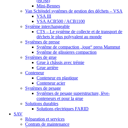
(BOM)
Mini-Bennes
Van Schijndel systèmes de gestion des déchets – VSA
VSA III
VSA ACB500 / ACB1100
Système interchangeable
CTS – Le système de collecte et de transport de
déchets le plus polyvalent au monde
Systèmes de presse
Système de compaction „joug“ press Mammut
Système de glissieres compaction
Systèmes de grue
Grue à châssis avec trémie
Grue arrière
Conteneur
Conteneur en plastique
Conteneur acier
Systèmes de pesage
Systèmes de pesage superstructure, lève-
conteneurs et pour la grue
Solutions durables
Solutions electriques FARID
SAV
Réparation et services
Contrats de maintenance