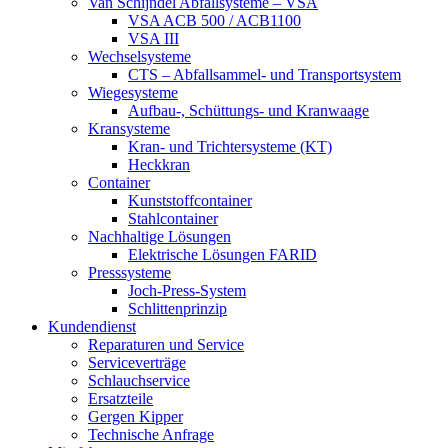
Van Schijndel Abfallsysteme – VSA
VSA ACB 500 / ACB1100
VSA III
Wechselsysteme
CTS – Abfallsammel- und Transportsystem
Wiegesysteme
Aufbau-, Schüttungs- und Kranwaage
Kransysteme
Kran- und Trichtersysteme (KT)
Heckkran
Container
Kunststoffcontainer
Stahlcontainer
Nachhaltige Lösungen
Elektrische Lösungen FARID
Presssysteme
Joch-Press-System
Schlittenprinzip
Kundendienst
Reparaturen und Service
Serviceverträge
Schlauchservice
Ersatzteile
Gergen Kipper
Technische Anfrage