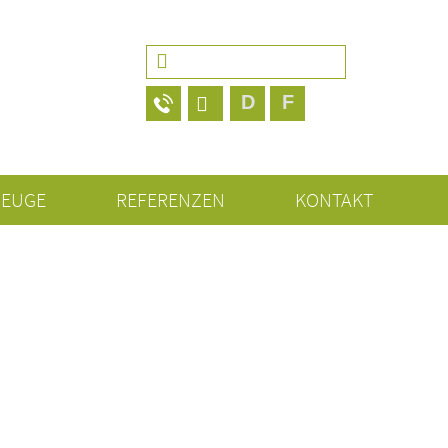
Suchen
nach:
D
F
ZEUGE
REFERENZEN
KONTAKT