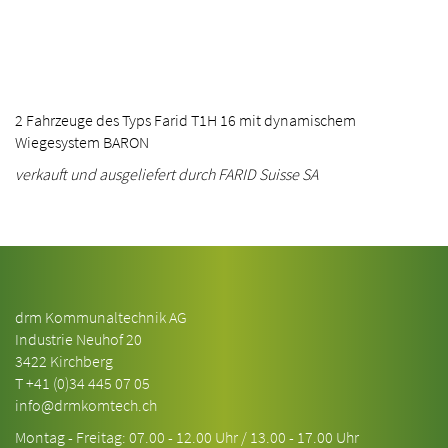
2 Fahrzeuge des Typs Farid T1H 16 mit dynamischem
Wiegesystem BARON
verkauft und ausgeliefert durch FARID Suisse SA
drm Kommunaltechnik AG
Industrie Neuhof 20
3422 Kirchberg
T
+41 (0)34 445 07 05
info@drmkomtech.ch
Montag - Freitag: 07.00 - 12.00 Uhr / 13.00 - 17.00 Uhr