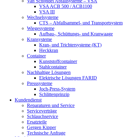
Van Schijndel Abfallsysteme – VSA
VSA ACB 500 / ACB1100
VSA III
Wechselsysteme
CTS – Abfallsammel- und Transportsystem
Wiegesysteme
Aufbau-, Schüttungs- und Kranwaage
Kransysteme
Kran- und Trichtersysteme (KT)
Heckkran
Container
Kunststoffcontainer
Stahlcontainer
Nachhaltige Lösungen
Elektrische Lösungen FARID
Presssysteme
Joch-Press-System
Schlittenprinzip
Kundendienst
Reparaturen und Service
Serviceverträge
Schlauchservice
Ersatzteile
Gergen Kipper
Technische Anfrage