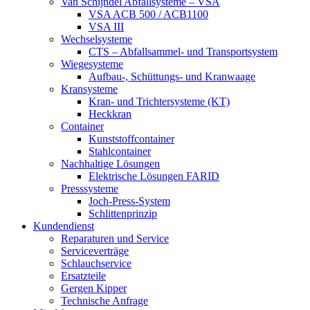
Van Schijndel Abfallsysteme – VSA
VSA ACB 500 / ACB1100
VSA III
Wechselsysteme
CTS – Abfallsammel- und Transportsystem
Wiegesysteme
Aufbau-, Schüttungs- und Kranwaage
Kransysteme
Kran- und Trichtersysteme (KT)
Heckkran
Container
Kunststoffcontainer
Stahlcontainer
Nachhaltige Lösungen
Elektrische Lösungen FARID
Presssysteme
Joch-Press-System
Schlittenprinzip
Kundendienst
Reparaturen und Service
Serviceverträge
Schlauchservice
Ersatzteile
Gergen Kipper
Technische Anfrage