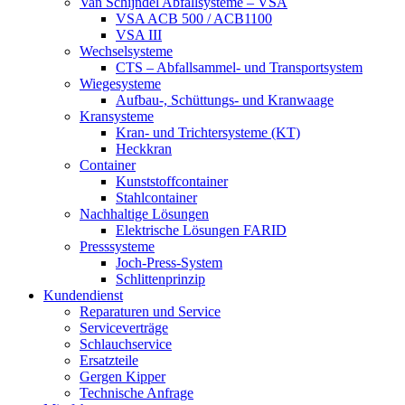
Van Schijndel Abfallsysteme – VSA
VSA ACB 500 / ACB1100
VSA III
Wechselsysteme
CTS – Abfallsammel- und Transportsystem
Wiegesysteme
Aufbau-, Schüttungs- und Kranwaage
Kransysteme
Kran- und Trichtersysteme (KT)
Heckkran
Container
Kunststoffcontainer
Stahlcontainer
Nachhaltige Lösungen
Elektrische Lösungen FARID
Presssysteme
Joch-Press-System
Schlittenprinzip
Kundendienst
Reparaturen und Service
Serviceverträge
Schlauchservice
Ersatzteile
Gergen Kipper
Technische Anfrage